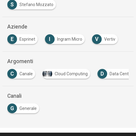
S
Stefano Mozzato
Aziende
E
I
V
Esprinet
Ingram Micro
Vertiv
Argomenti
D
D
Cloud Computing
Data Center
Digital
…
Canali
G
Generale