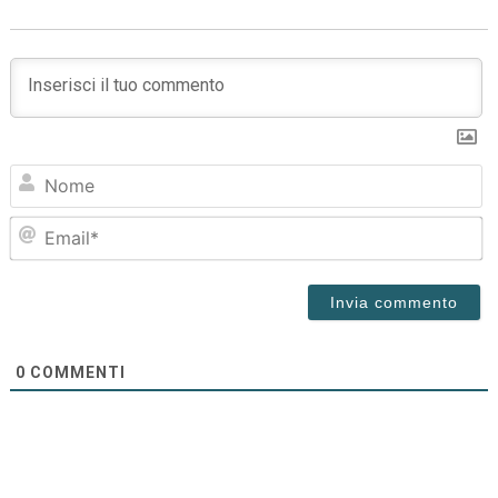
N
Em
0
COMMENTI