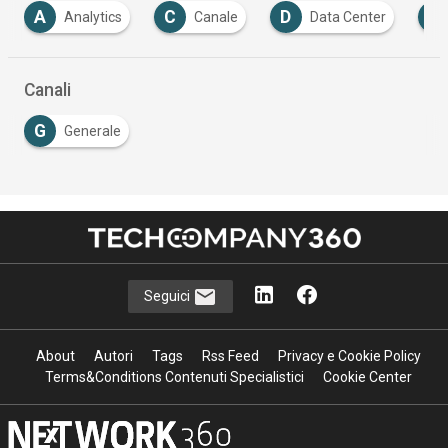
A
C
D
D
Analytics
Canale
Data Center
Canali
G
Generale
Seguici
About
Autori
Tags
Rss Feed
Privacy e Cookie Policy
Terms&Conditions Contenuti Specialistici
Cookie Center