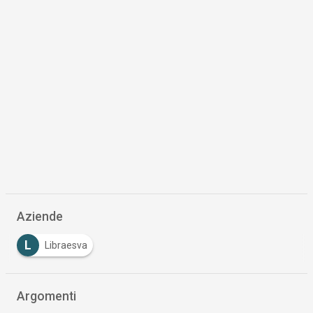
Aziende
L
Libraesva
Argomenti