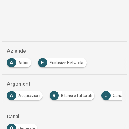
Aziende
A
E
Arbor
Exclusive Networks
Argomenti
B
C
Bilanci e fatturati
Canale
Cloud Comput
Canali
G
Generale