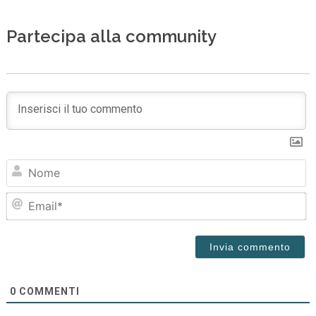
Partecipa alla community
N
Em
0
COMMENTI