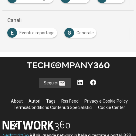
…
Canali
E
G
Eventi e reportage
Generale
Seguici
About
Autori
Tags
Rss Feed
Privacy e Cookie Policy
Terms&Conditions Contenuti Specialistici
Cookie Center
Nextwork360
è il più grande network in Italia di testate e portali B2B