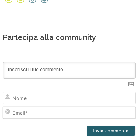
Partecipa alla community
N
Em