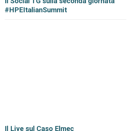
Il Social TG sulla seconda giornata
#HPEItalianSummit
Il Live sul Caso Elmec