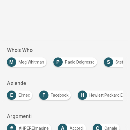
Who's Who
P
S
 Whitman
Paolo Delgrosso
Stefano Venturi
…
Aziende
F
H
H
Facebook
Hewlett Packard Enterprise
…
Argomenti
A
C
D
D
Accordi
Canale
Digital
Digit