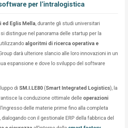
software per l’intralogistica
 ed Eglis Mella
, durante gli studi universitari
si distingue nel panorama delle startup per la
 utilizzando
algoritmi di ricerca operativa e
Group darà ulteriore slancio alle loro innovazioni in un
inua espansione e dove lo sviluppo del software
iluppo di
SM.I.LE80
(
Smart Integrated Logistics
), la
antisce la conduzione ottimale delle
operazioni
all’ingresso delle materie prime fino alla completa
 dialogando con il gestionale ERP della fabbrica del
nza e sicurezza
all’interno delle
smart factory
.