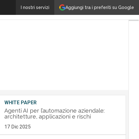
La startup Ermes-X entra in E80 Group. Focus sul soft
Aggiungi tra i preferiti su Google
I nostri servizi
WHITE PAPER
Agenti AI per l’automazione aziendale:
architetture, applicazioni e rischi
17 Dic 2025