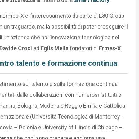
con Ermes-X e l’interessamento da parte di E80 Group
un traguardo, ma la possibilità di poter proseguire il
di un’azienda che ha l’innovazione tecnologica nel
Davide Croci
ed
Eglis Mella
fondatori di
Ermes-X
.
centro talento e formazione continua
estimento sul talento e sulla formazione continua
entati dalle collaborazioni con numerosi istituiti e
i Parma, Bologna, Modena e Reggio Emilia e Cattolica
internazionale (Università Tecnologica di Monterrey -
via – Polonia e University of Illinois di Chicago –
terna
che ogni anno prepara e aggiorna una