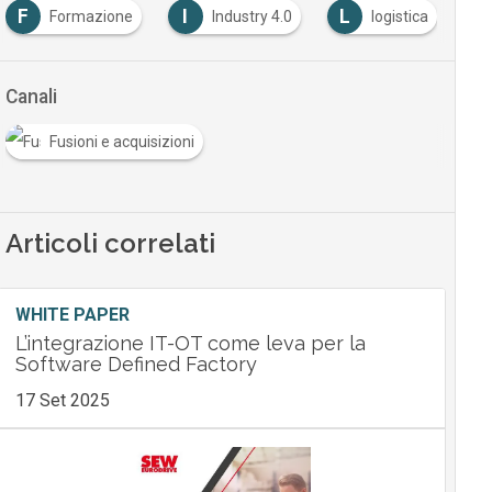
F
I
L
M
Formazione
Industry 4.0
logistica
Canali
Fusioni e acquisizioni
Articoli correlati
WHITE PAPER
L’integrazione IT-OT come leva per la
Software Defined Factory
17 Set 2025