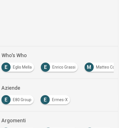
Who's Who
E
E
M
Eglis Mella
Enrico Grassi
Matteo Colonna
Aziende
E
E
E80 Group
Ermes-X
Argomenti