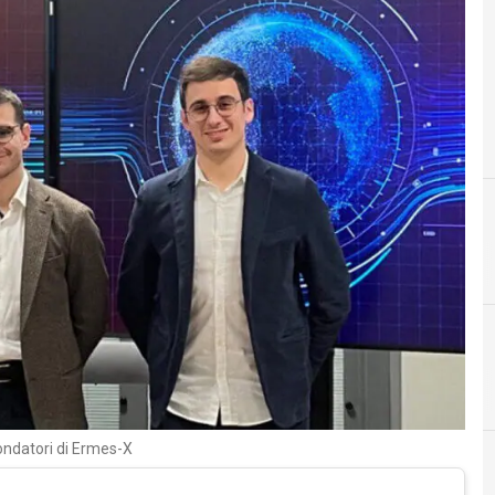
D
Davide Croci
fondatori di Ermes-X