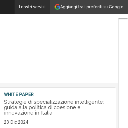
HiSolution ingloba ICT Plus per arricchire l’offerta T
Aggiungi tra i preferiti su Google
I nostri servizi
WHITE PAPER
Strategie di specializzazione intelligente:
guida alla politica di coesione e
innovazione in Italia
23 Dic 2024