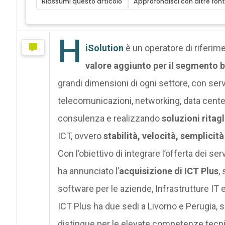
Riassumi questo articolo
Approfondisci con altre font
H
iSolution
è un operatore di riferimen
valore aggiunto
per il segmento 
grandi dimensioni di ogni settore, con ser
telecomunicazioni, networking, data center
consulenza e realizzando
soluzioni ritag
ICT, ovvero
stabilità, velocità, semplici
Con l’obiettivo di integrare l’offerta dei se
ha annunciato l’
acquisizione di ICT Plus
,
software per le aziende, Infrastrutture IT e
ICT Plus ha due sedi a Livorno e Perugia, si
distingue per le elevate competenze tecni