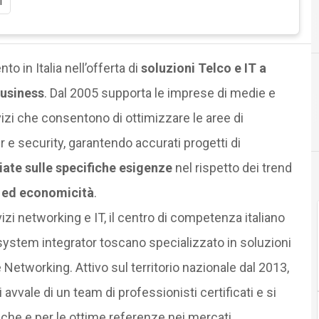
i
I
Information Technology
to in Italia nell’offerta di
soluzioni Telco e IT a
business
. Dal 2005 supporta le imprese di medie e
vizi che consentono di ottimizzare le aree di
 e security, garantendo accurati progetti di
liate sulle specifiche esigenze
nel rispetto dei trend
tà ed economicità
.
rvizi networking e IT, il centro di competenza italiano
 system integrator toscano specializzato in soluzioni
 Networking. Attivo sul territorio nazionale dal 2013,
 avvale di un team di professionisti certificati e si
che e per le ottime referenze nei mercati