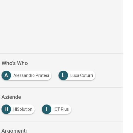
Who's Who
A
L
Alessandro Pratesi
Luca Coturri
Aziende
H
I
HiSolution
ICT Plus
Argomenti