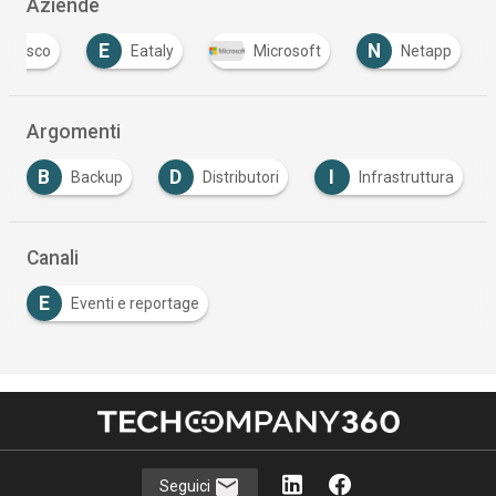
Aziende
E
N
Cisco
Eataly
Microsoft
Netapp
Argomenti
B
D
I
Backup
Distributori
Infrastruttura
Canali
E
Eventi e reportage
Seguici