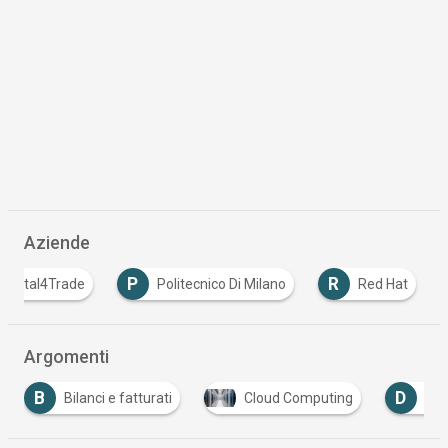
Aziende
P
R
Digital4Trade
Politecnico Di Milano
Red Hat
Argomenti
D
ilanci e fatturati
Cloud Computing
Distributori