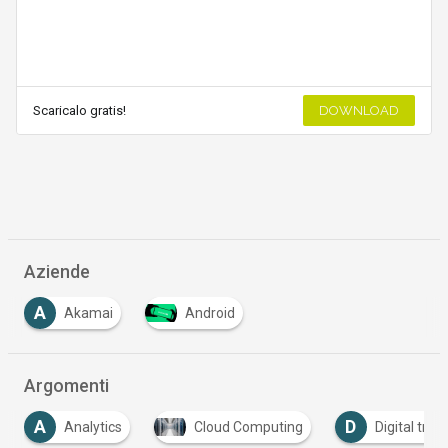
Scaricalo gratis!
DOWNLOAD
Aziende
A
Akamai
Android
…
Argomenti
A
D
Analytics
Cloud Computing
Digital tra