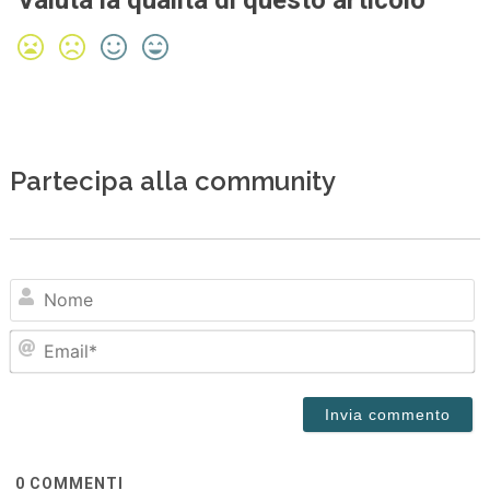
Valuta la qualità di questo articolo
Partecipa alla community
N
Em
0
COMMENTI