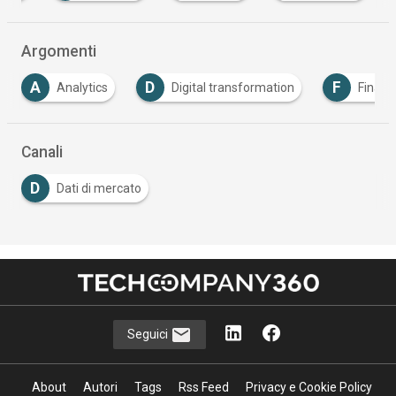
Argomenti
D
F
I
Digital transformation
Finanziamenti
I
Canali
D
Dati di mercato
Seguici
About
Autori
Tags
Rss Feed
Privacy e Cookie Policy