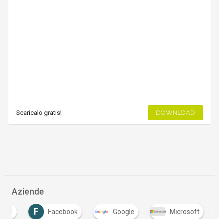
Scaricalo gratis!
DOWNLOAD
Aziende
F
roid
Facebook
Google
Microsoft