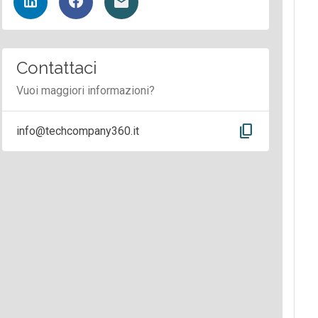
Contattaci
Vuoi maggiori informazioni?
content_copy
info@techcompany360.it