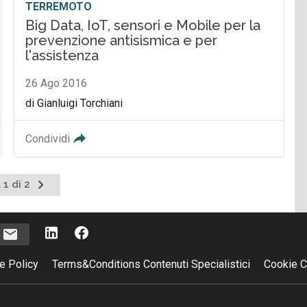
TERREMOTO
Big Data, IoT, sensori e Mobile per la
prevenzione antisismica e per
l'assistenza
26 Ago 2016
di Gianluigi Torchiani
Condividi
Pagina
 1 di 2
successiva
i
e Policy
Terms&Conditions Contenuti Specialistici
Cookie C