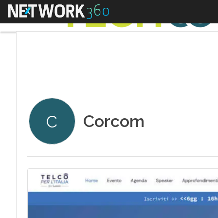
Menu
Corcom
C