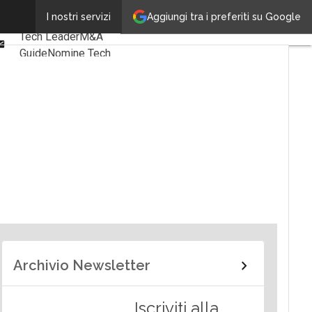
Linkedin
Aggiungi tra i preferiti su Google
I nostri servizi
Ultimi articoli
Facebook
Tech Leader
M&A
Email
Guide
Nomine Tech
Archivio Newsletter
Iscriviti alla