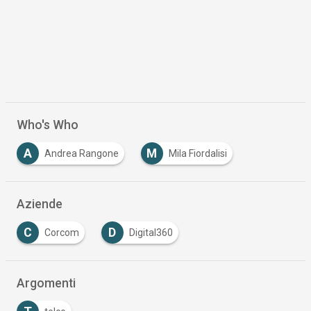
Who's Who
A
M
Andrea Rangone
Mila Fiordalisi
Aziende
C
D
Corcom
Digital360
Argomenti