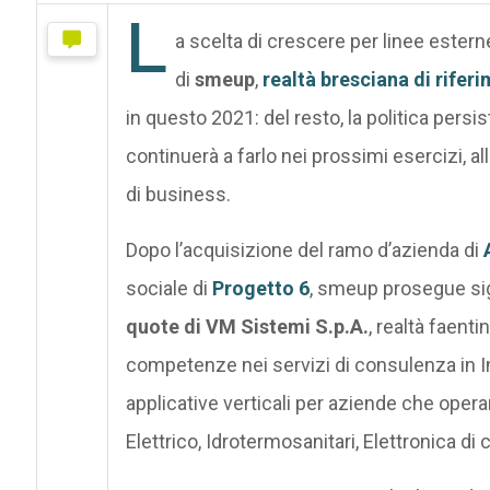
L
a scelta di crescere per linee estern
di
smeup
,
realtà bresciana di rifer
in questo 2021: del resto, la politica persis
continuerà a farlo nei prossimi esercizi, a
di business.
Dopo l’acquisizione del ramo d’azienda di
sociale di
Progetto 6
, smeup prosegue sig
quote di VM Sistemi S.p.A.
, realtà faent
competenze nei servizi di consulenza in In
applicative verticali per aziende che operan
Elettrico, Idrotermosanitari, Elettronica 