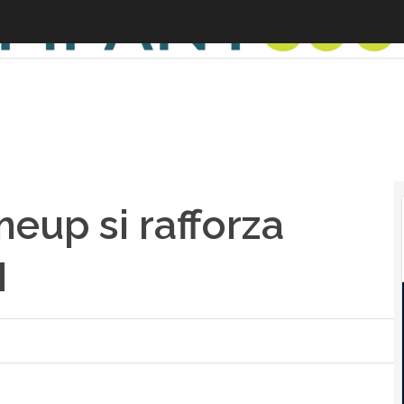
eup si rafforza
M