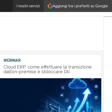
Aggiungi tra i preferiti su Google
Con VM Sistemi, smeup si rafforza verso il mondo IBM
I nostri servizi
WEBINAR
Cloud ERP: come effettuare la transizione
dall’on-premise e sbloccare l’AI