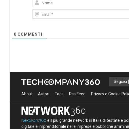
0
COMMENTI
Seguici
About
Autori
Tags
Rss Feed
Privacy e Cookie Poli
Nextwork360
è il più grande network in Italia di testate e 
digitale e imprenditoriale nelle imprese e pubbliche amminist