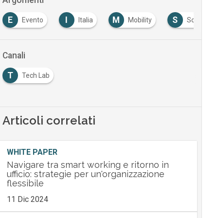
E
I
M
S
Evento
Italia
Mobility
Software
Canali
T
Tech Lab
Articoli correlati
WHITE PAPER
Navigare tra smart working e ritorno in
ufficio: strategie per un'organizzazione
flessibile
11 Dic 2024