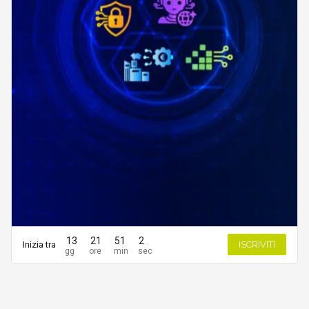
13
21
51
2
Inizia tra
ISCRIVITI