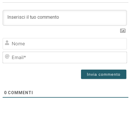
N
Em
0
COMMENTI