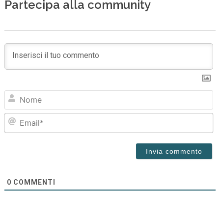
Partecipa alla community
N
Em
0
COMMENTI