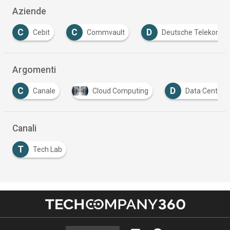
Aziende
C
D
D
Commvault
Deutsche Telekom
Digital
Argomenti
D
D
Cloud Computing
Data Center
Digital 
Canali
T
Tech Lab