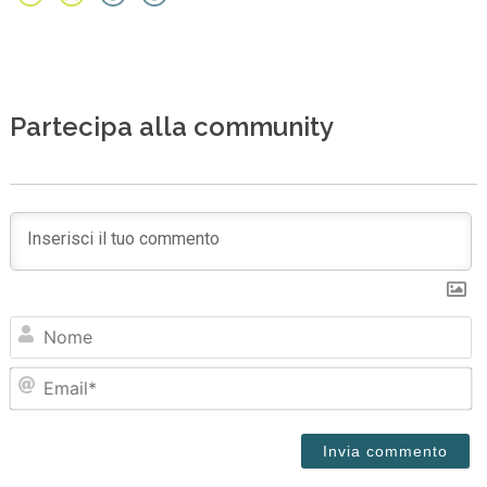
Partecipa alla community
N
Em