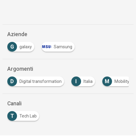
Aziende
G
galaxy
Samsung
Argomenti
D
I
M
Digital transformation
Italia
Mobility
Canali
T
Tech Lab