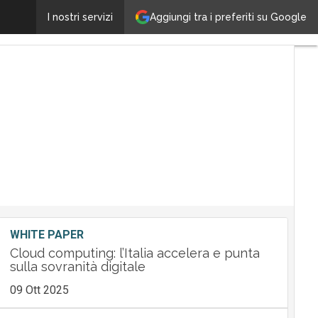
AWS aprirà un Data Center in Italia entro il 2020
Aggiungi tra i preferiti su Google
I nostri servizi
Ultimi
articoli
Tech
Leader
M&A
Guide
Nomine
Tech
WHITE PAPER
Cloud computing: l’Italia accelera e punta
sulla sovranità digitale
09 Ott 2025