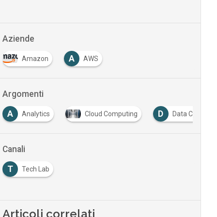
Aziende
A
Amazon
AWS
Argomenti
A
D
Analytics
Cloud Computing
Data Center
Canali
T
Tech Lab
Articoli correlati