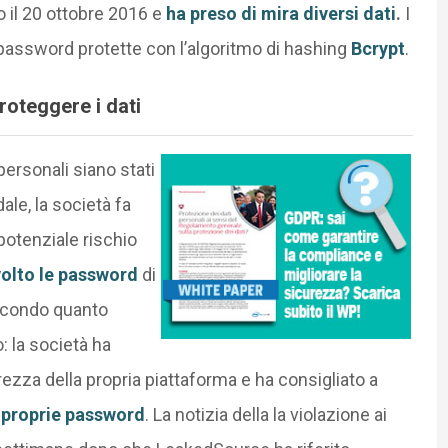
o il 20 ottobre 2016 e
ha preso di mira diversi dati
.
I
password protette con l’algoritmo di hashing
Bcrypt
.
oteggere i dati
personali siano stati
le, la società fa
otenziale rischio
olto le password
di
secondo quanto
: la società ha
rezza della propria piattaforma e ha consigliato a
 proprie password
. La notizia della la violazione ai