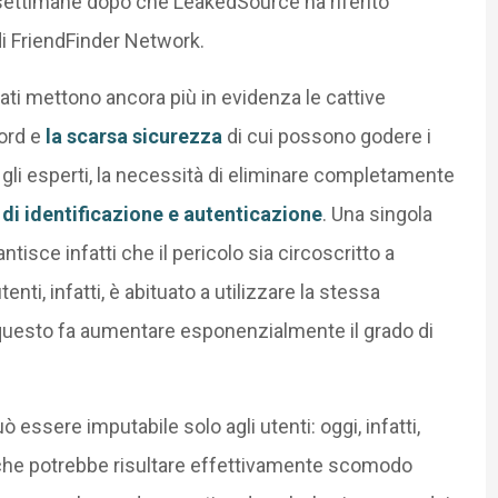
e settimane dopo che LeakedSource ha riferito
 di FriendFinder Network.
ati mettono ancora più in evidenza le cattive
word e
la scarsa sicurezza
di cui possono godere i
o gli esperti, la necessità di eliminare completamente
di identificazione e autenticazione
. Una singola
tisce infatti che il pericolo sia circoscritto a
nti, infatti, è abituato a utilizzare la stessa
uesto fa aumentare esponenzialmente il grado di
ò essere imputabile solo agli utenti: oggi, infatti,
che potrebbe risultare effettivamente scomodo