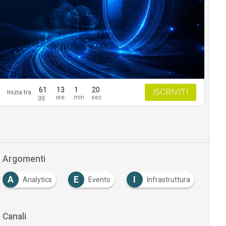
61
13
1
19
ISCRIVITI
Inizia tra
Argomenti
A
E
I
P
Analytics
Evento
Infrastruttura
Canali