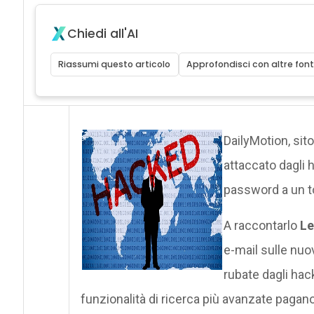
Chiedi all'AI
Riassumi questo articolo
Approfondisci con altre font
DailyMotion, sito
attaccato dagli 
password a un tot
A raccontarlo
Le
e-mail sulle nuo
rubate dagli hac
funzionalità di ricerca più avanzate pag