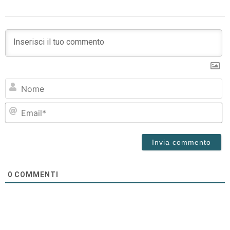
N
Em
0
COMMENTI