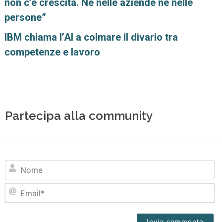
non c’è crescita. Né nelle aziende né nelle
persone”
IBM chiama l’AI a colmare il divario tra
competenze e lavoro
Partecipa alla community
N
Em