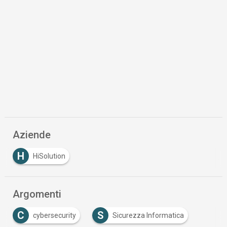
Aziende
H
HiSolution
Argomenti
C
S
cybersecurity
Sicurezza Informatica