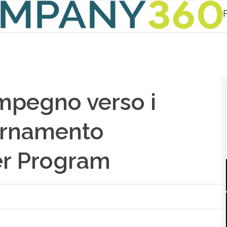
’impegno verso i
iornamento
er Program