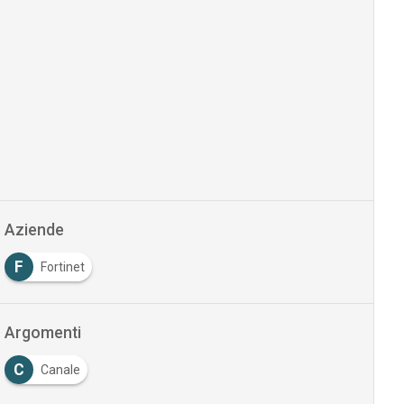
Aziende
F
Fortinet
Argomenti
C
Canale