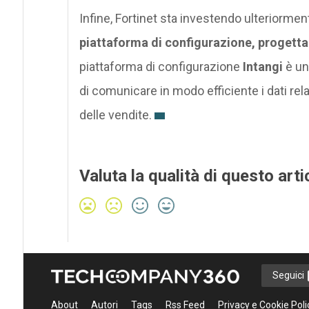
Infine, Fortinet sta investendo ulteriorm
piattaforma di configurazione, progett
piattaforma di configurazione
Intangi
è un
di comunicare in modo efficiente i dati relat
delle vendite.
Valuta la qualità di questo arti
Seguici
About
Autori
Tags
Rss Feed
Privacy e Cookie Poli