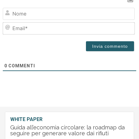
N
Em
0
COMMENTI
WHITE PAPER
Guida all’economia circolare: la roadmap da
seguire per generare valore dai rifiuti