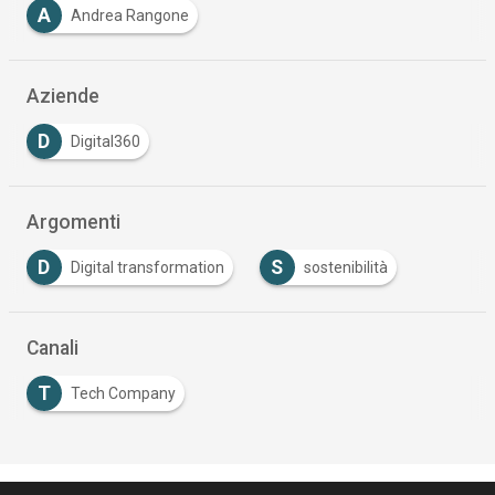
A
Andrea Rangone
Aziende
D
Digital360
Argomenti
D
S
Digital transformation
sostenibilità
Canali
T
Tech Company