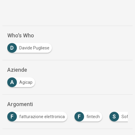
Who's Who
D
Davide Pugliese
Aziende
A
Agicap
Argomenti
F
F
S
fatturazione elettronica
fintech
Software