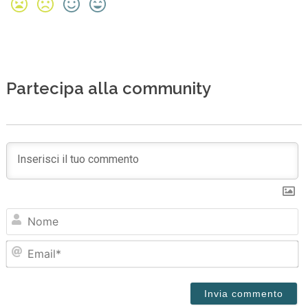
Partecipa alla community
N
Em