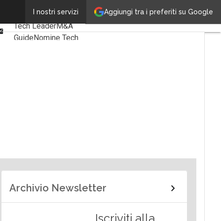
Linkedin
Aggiungi tra i preferiti su Google
I nostri servizi
Ultimi articoli
Facebook
Tech Leader
M&A
Email
Guide
Nomine Tech
Archivio Newsletter
Iscriviti alla