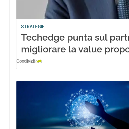
STRATEGIE
Techedge punta sul part
migliorare la value propo
Condividi
18 Ott 2021