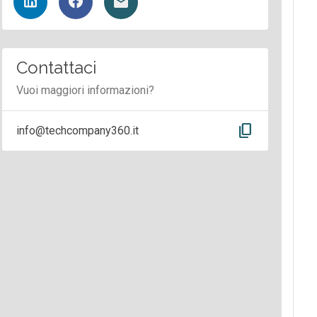
Contattaci
Vuoi maggiori informazioni?
content_copy
info@techcompany360.it