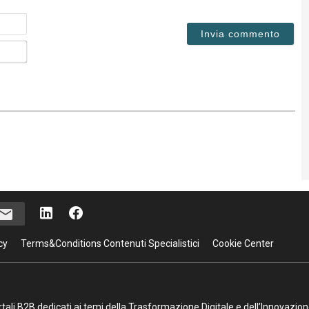
Nome
Email*
cy
Terms&Conditions Contenuti Specialistici
Cookie Center
portali B2B dedicati ai temi della Trasformazione Digitale e dell’Innovazio