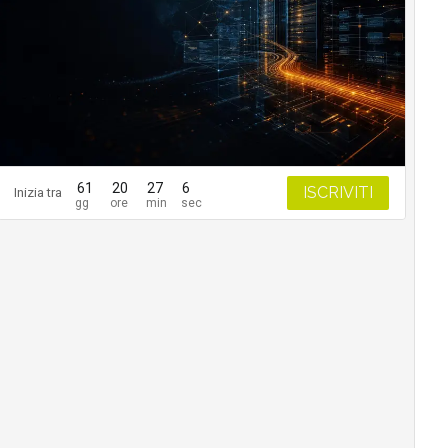
61
20
27
5
ISCRIVITI
Inizia tra