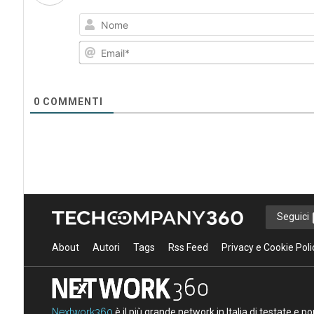
0
COMMENTI
Seguici
About
Autori
Tags
Rss Feed
Privacy e Cookie Poli
Nextwork360
è il più grande network in Italia di testate e 