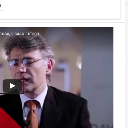
i
ss», il caso Lutech