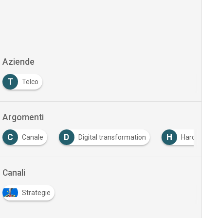
Aziende
T
Telco
Argomenti
C
D
H
Canale
Digital transformation
Hardware
Canali
Strategie