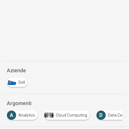
Aziende
Dell
Argomenti
D
D
Cloud Computing
Data Center
Digital 