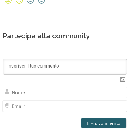
Partecipa alla community
N
Em