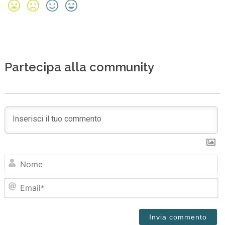
Partecipa alla community
N
Em