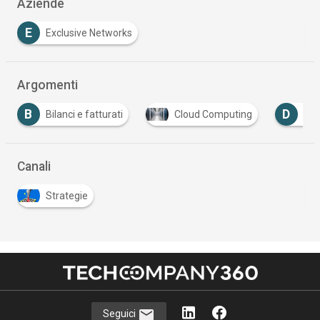
Aziende
E
Exclusive Networks
Argomenti
D
D
Cloud Computing
Data Center
Digital 
…
Canali
Strategie
Seguici