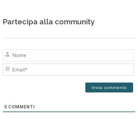
Partecipa alla community
N
Em
0
COMMENTI