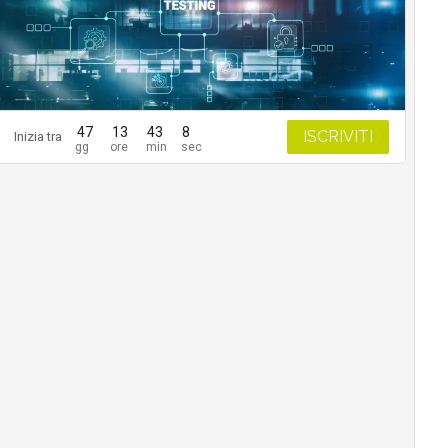
47
13
43
7
ISCRIVITI
Inizia tra