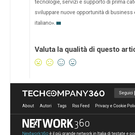
tecnologie, servizi e supporto di prima cate
sviluppare nuove opportunità di business 
italiano».
Valuta la qualità di questo arti
Seguici
About
Autori
Tags
Rss Feed
Privacy e Cookie Poli
Nextwork360
è il più grande network in Italia di testate e 