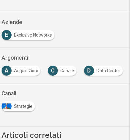
Aziende
E
Exclusive Networks
Argomenti
A
C
D
D
Acquisizioni
Canale
Data Center
Canali
Strategie
Articoli correlati