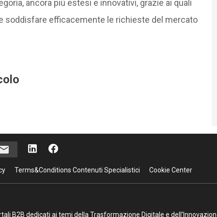
goria, ancora più estesi e innovativi, grazie ai quali
e soddisfare efficacemente le richieste del mercato
colo
cy
Terms&Conditions Contenuti Specialistici
Cookie Center
portali B2B dedicati ai temi della Trasformazione Digitale e dell’Innovazio