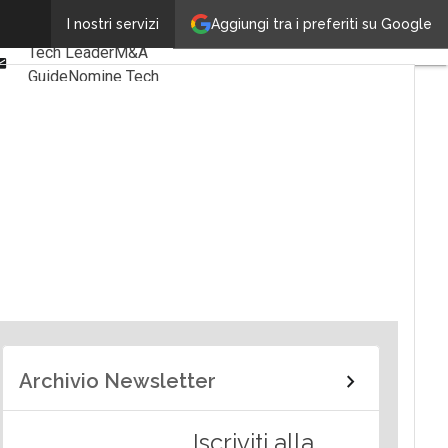
Linkedin
Aggiungi tra i preferiti su Google
I nostri servizi
Ultimi articoli
Facebook
Tech Leader
M&A
Email
Guide
Nomine Tech
Archivio Newsletter
Iscriviti alla