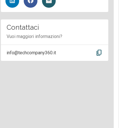
Contattaci
Vuoi maggiori informazioni?
content_copy
info@techcompany360.it