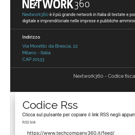
Nextwork360
è il più grande network in Italia di testate e 
digitale e imprenditoriale nelle imprese e pubbliche amminist
Indirizzo
Via Moretto da Brescia, 22
Milano - Italia
CAP 20133
Nextwork360 - Codice fisc
Codice Rss
Clicca sul pulsante per copiare il link RSS negli appunt
RSS link