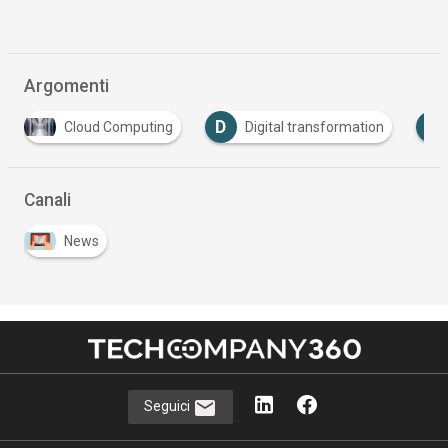
Argomenti
D
E
Cloud Computing
Digital transformation
E
Canali
News
Seguici