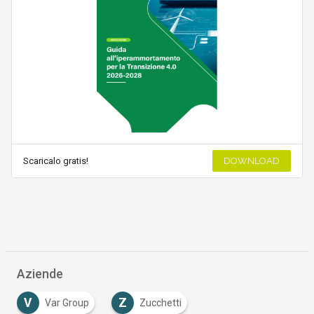
Scaricalo gratis!
DOWNLOAD
Aziende
V
Z
Var Group
Zucchetti