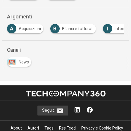
Argomenti
A
B
I
Acquisizioni
Bilanci e fatturati
Informat
Canali
News
Seguici
About
Autori
Tags
Rss Feed
Privacy e Cookie Policy