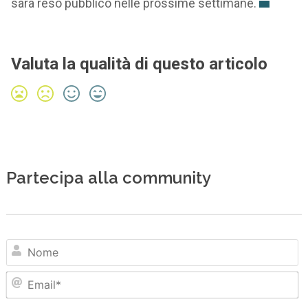
sarà reso pubblico nelle prossime settimane.
Valuta la qualità di questo articolo
Partecipa alla community
N
Em