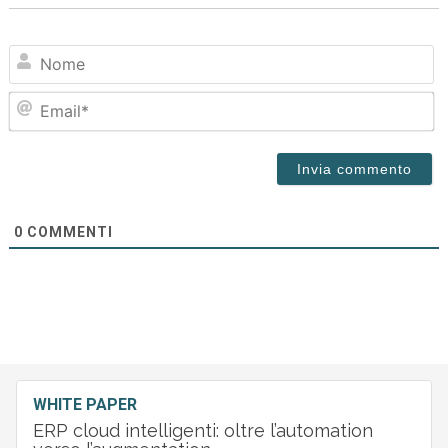
N
Em
0
COMMENTI
WHITE PAPER
ERP cloud intelligenti: oltre l’automation