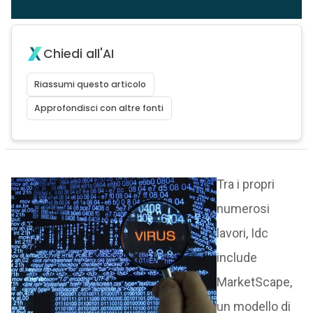
Chiedi all'AI
Riassumi questo articolo
Approfondisci con altre fonti
Tra i propri
numerosi
lavori, Idc
include
MarketScape,
un modello di