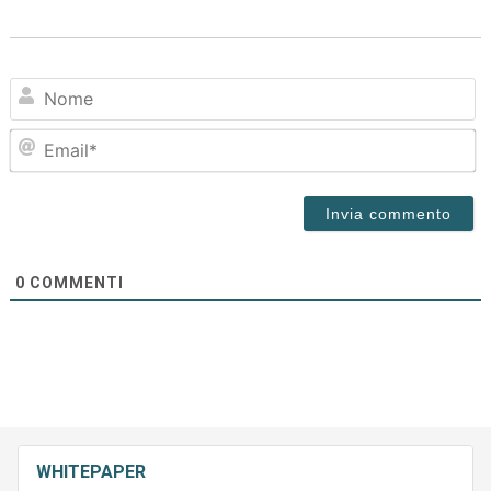
N
Em
0
COMMENTI
WHITEPAPER