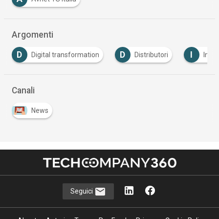
Argomenti
D
D
I
Digital transformation
Distributori
Info
Canali
News
Seguici