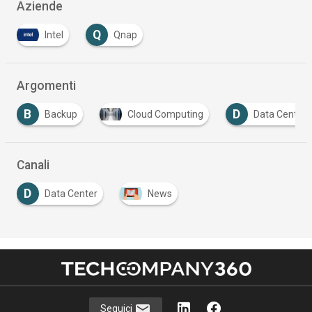
Aziende
Q
Intel
Qnap
Argomenti
B
D
Backup
Cloud Computing
Data Center
Canali
D
Data Center
News
Seguici