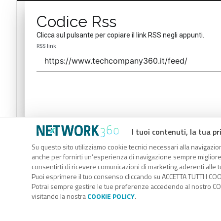
Codice Rss
Clicca sul pulsante per copiare il link RSS negli appunti.
RSS link
I tuoi contenuti, la tua pr
Codice Rss
Su questo sito utilizziamo cookie tecnici necessari alla navigazion
Clicca sul pulsante per copiare il link RSS negli appunti.
anche per fornirti un’esperienza di navigazione sempre migliore, p
RSS link
consentirti di ricevere comunicazioni di marketing aderenti alle tu
Puoi esprimere il tuo consenso cliccando su ACCETTA TUTTI I COO
Potrai sempre gestire le tue preferenze accedendo al nostro COO
visitando la nostra
COOKIE POLICY
.