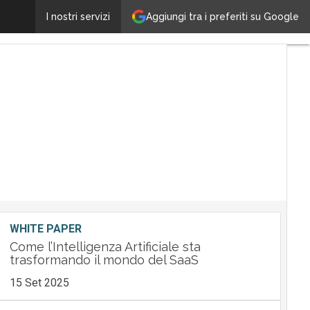
Nasce il Marketplace di Zucchetti, il canale online dei
Aggiungi tra i preferiti su Google
I nostri servizi
WHITE PAPER
Come l’Intelligenza Artificiale sta
trasformando il mondo del SaaS
15 Set 2025