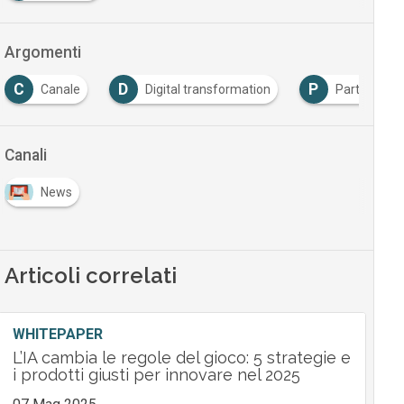
Argomenti
C
D
P
Canale
Digital transformation
Partner
Canali
News
Articoli correlati
WHITEPAPER
L’IA cambia le regole del gioco: 5 strategie e
i prodotti giusti per innovare nel 2025