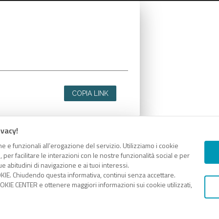
COPIA LINK
ivacy!
e e funzionali all’erogazione del servizio. Utilizziamo i cookie
er facilitare le interazioni con le nostre funzionalità social e per
e abitudini di navigazione e ai tuoi interessi.
KIE. Chiudendo questa informativa, continui senza accettare.
KIE CENTER e ottenere maggiori informazioni sui cookie utilizzati,
COPIA LINK