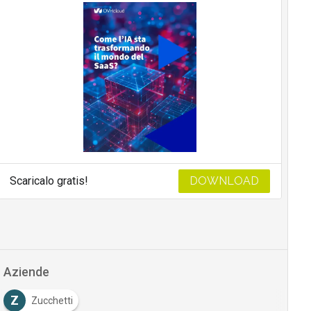
Scaricalo gratis!
DOWNLOAD
Aziende
Z
Zucchetti