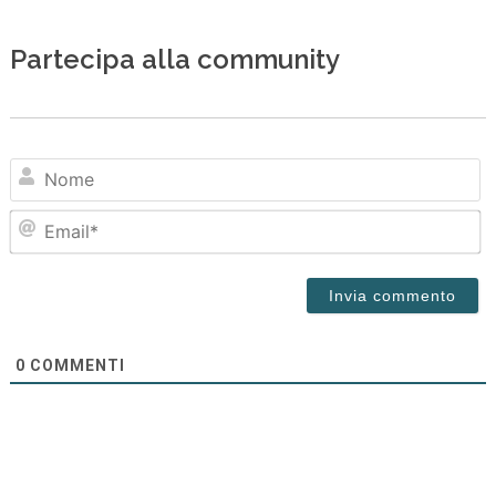
Partecipa alla community
N
Em
0
COMMENTI