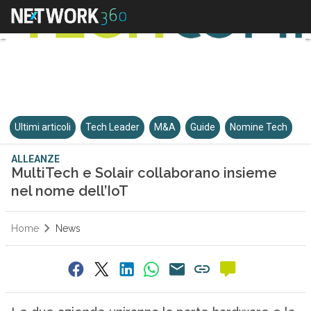
Ultimi articoli
Tech Leader
M&A
Guide
Nomine Tech
ALLEANZE
MultiTech e Solair collaborano insieme
nel nome dell’IoT
Home
News