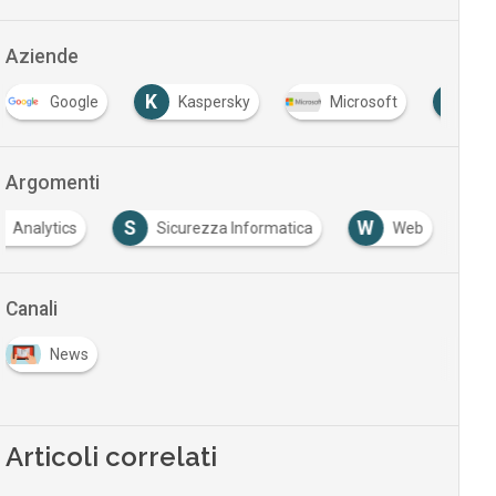
Aziende
K
P
Google
Kaspersky
Microsoft
Pa
Argomenti
S
W
Analytics
Sicurezza Informatica
Web
Canali
News
Articoli correlati