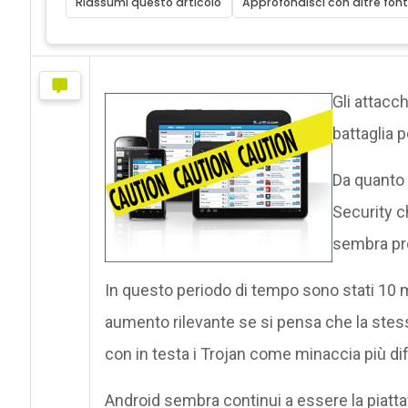
Riassumi questo articolo
Approfondisci con altre font
Gli attacc
battaglia 
Da quanto 
Security c
sembra pro
In questo periodo di tempo sono stati 10 mil
aumento rilevante se si pensa che la stessa
con in testa i Trojan come minaccia più dif
Android sembra continui a essere la piatta