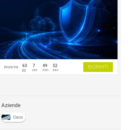
63
7
49
51
ISCRIVITI
Inizia tra
Aziende
Cisco