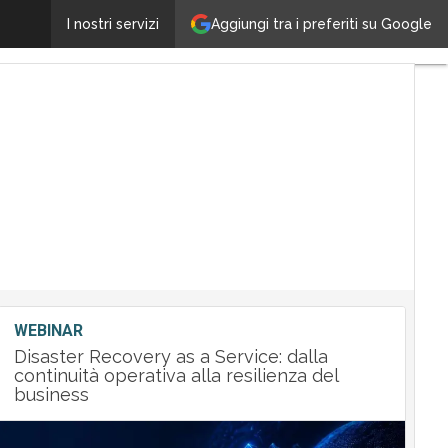
L’esplosione del traffico Cloud
Aggiungi tra i preferiti su Google
I nostri servizi
Ultimi
articoli
Tech
Leader
M&A
Guide
Nomine
Tech
WEBINAR
Disaster Recovery as a Service: dalla
continuità operativa alla resilienza del
business