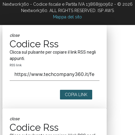
Nextwork360 - Codice fiscale e Partita IVA 13868590962 - © 2026
Nextwork360. ALL RIGHTS RESERVED. ISP AWS
Mappa del sito
close
Codice Rss
Clicca sul pulsante per copiare il link RSS negli
appunti.
RSS link
COPIA LINK
close
Codice Rss