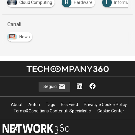
H
I
Cloud Computing
Hardware
Information
Canali
News
Seguici
About
Autori
Tags
Rss Feed
Privacy e Cookie Policy
Terms&Conditions Contenuti Specialistici
Cookie Center