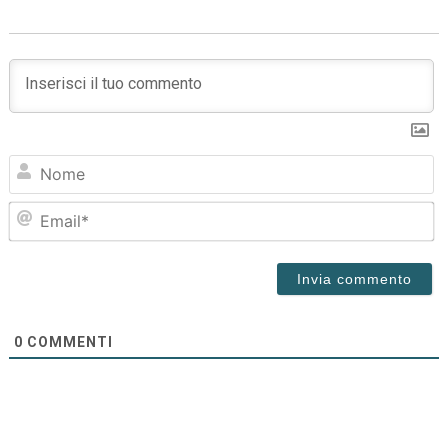
N
Em
0
COMMENTI