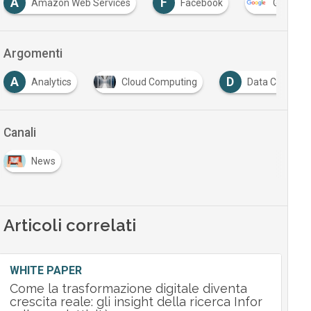
A
F
Amazon Web Services
Facebook
Google
Argomenti
A
D
Analytics
Cloud Computing
Data Center
Canali
News
Articoli correlati
WHITE PAPER
Come la trasformazione digitale diventa
crescita reale: gli insight della ricerca Infor