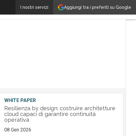
I consumi di energia saranno d’ostacolo alla diffusion
Aggiungi tra i preferiti su Google
I nostri servizi
WHITE PAPER
Resilienza by design: costruire architetture
cloud capaci di garantire continuità
operativa
08 Gen 2026