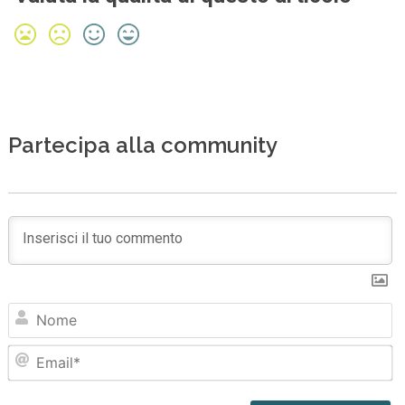
Partecipa alla community
N
Em