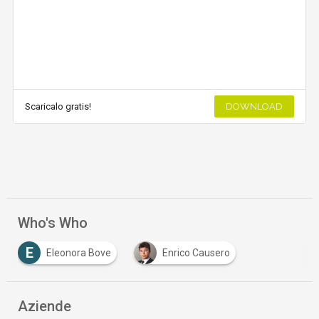
Scaricalo gratis!
DOWNLOAD
Who's Who
E
Eleonora Bove
Enrico Causero
Aziende