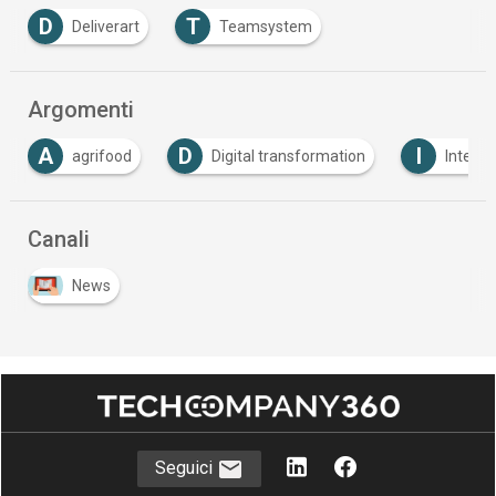
D
T
Deliverart
Teamsystem
Argomenti
D
I
Digital transformation
Intelligenza Artificiale
Canali
News
Seguici