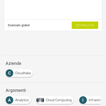
Scaricalo gratis!
DOWNLOAD
Aziende
C
Clouditalia
Argomenti
A
I
Analytics
Cloud Computing
Infrastrutt